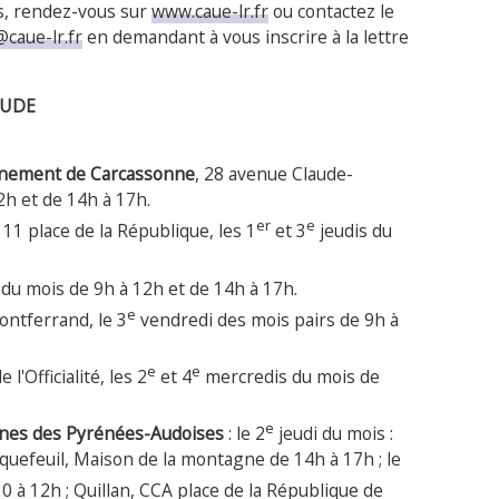
s, rendez-vous sur
www.caue-lr.fr
ou contactez le
caue-lr.fr
en demandant à vous inscrire à la lettre
AUDE
onnement de Carcassonne
, 28 avenue Claude-
2h et de 14h à 17h.
er
e
, 11 place de la République, les 1
et 3
jeudis du
du mois de 9h à 12h et de 14h à 17h.
e
ontferrand, le 3
vendredi des mois pairs de 9h à
e
e
e l'Officialité, les 2
et 4
mercredis du mois de
e
unes des Pyrénées-Audoises
: le 2
jeudi du mois :
oquefeuil, Maison de la montagne de 14h à 17h ; le
0 à 12h ; Quillan, CCA place de la République de