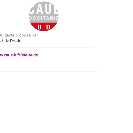
au geste proposé par
UE de l'Aude
.caue-lr.fr/eie-aude