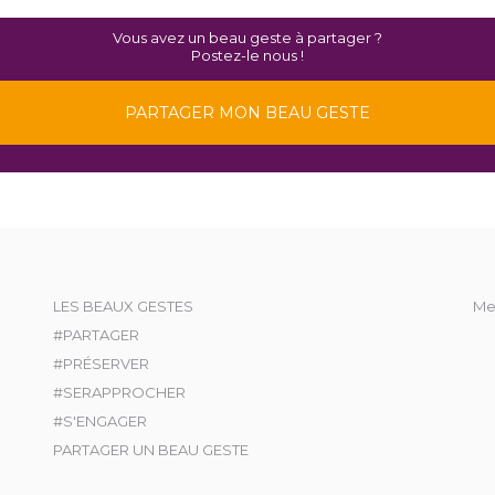
Vous avez un beau geste à partager ?
Postez-le nous !
PARTAGER MON BEAU GESTE
LES BEAUX GESTES
Me
#PARTAGER
#PRÉSERVER
#SERAPPROCHER
#S'ENGAGER
PARTAGER UN BEAU GESTE