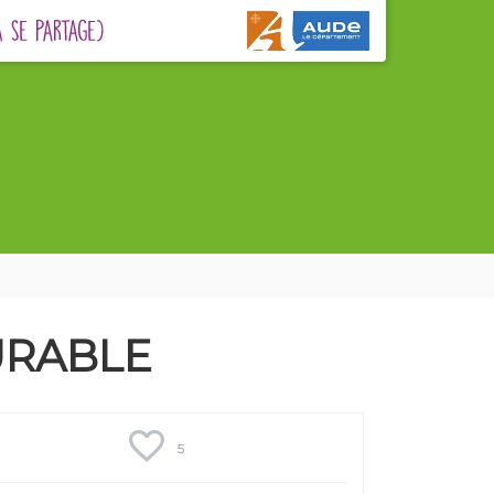
URABLE
5