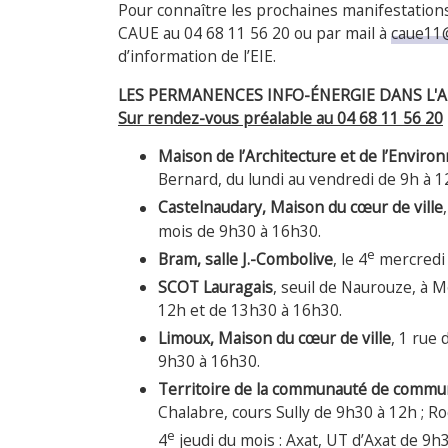
Pour connaître les prochaines manifestation
CAUE au 04 68 11 56 20 ou par mail à
caue11@
d’information de l’EIE.
LES PERMANENCES INFO-ÉNERGIE DANS L'
Sur rendez-vous préalable au 04 68 11 56 20
Maison de l’Architecture et de l’Envir
Bernard, du lundi au vendredi de 9h à 1
Castelnaudary, Maison du cœur de ville
mois de 9h30 à 16h30.
e
Bram, salle J.-Combolive
, le 4
mercredi 
SCOT Lauragais
, seuil de Naurouze, à M
12h et de 13h30 à 16h30.
Limoux, Maison du cœur de ville
, 1 rue d
9h30 à 16h30.
Territoire de la communauté de comm
Chalabre, cours Sully de 9h30 à 12h ; R
e
4
jeudi du mois : Axat, UT d’Axat de 9h3