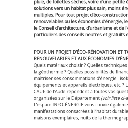
pluie, de toilettes sèches, voire d’une petit
solutions vers un habitat plus sain, moins é
multiples. Pour tout projet d’éco-constructio
renouvelables ou les économies d’énergie, les
le Conseil d'architecture, d'urbanisme et de
particuliers des conseils neutres et gratuit
POUR UN PROJET D'ÉCO-RÉNOVATION ET T
RENOUVELABLES ET AUX ÉCONOMIES D'ÉNE
Quels matériaux choisir ? Quelles techniques 
la géothermie ? Quelles possibilités de fin
maîtriser ses consommations d'énergie : isola
équipements et appareils électriques, etc. ? 
CAUE de l’Aude répondent à toutes vos que
organisées sur le Département
(voir liste ci-
L'espace INFO-ÉNERGIE vous convie également
manifestations consacrées à l’habitat durable 
maisons exemplaires, nuits de la thermograph