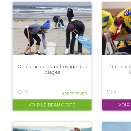
On participe au nettoyage des
On rejoin
plages
X
12
5
#PRÉSERVER
VOIR LE BEAU GESTE
VOIR