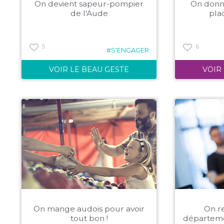
On devient sapeur-pompier
On donne
de l'Aude
pla
5
6
#S'ENGAGER
VOIR LE BEAU GESTE
VOIR
On mange audois pour avoir
On re
tout bon !
départeme