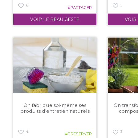
6
5
#PARTAGER
VOIR LE BEAU GESTE
VOIR
On fabrique soi-même ses
On transf
produits d’entretien naturels
compost 
4
3
#PRÉSERVER