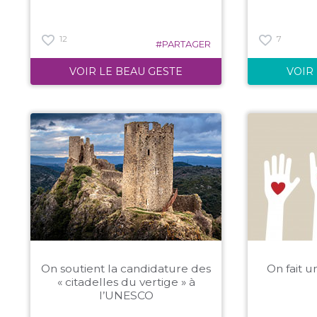
12
7
#PARTAGER
VOIR LE BEAU GESTE
VOIR
On soutient la candidature des
On fait u
« citadelles du vertige » à
l’UNESCO