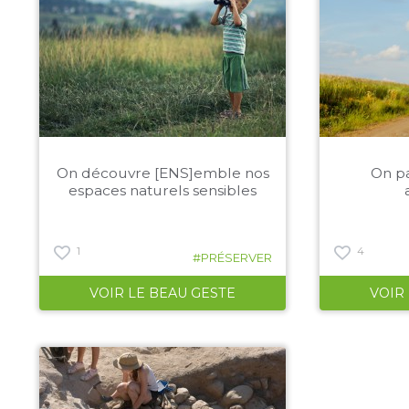
On découvre [ENS]emble nos
On pa
espaces naturels sensibles
1
4
#PRÉSERVER
VOIR LE BEAU GESTE
VOIR