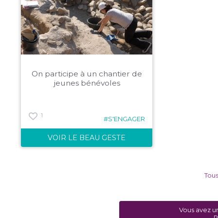
On participe à un chantier de
jeunes bénévoles
1
#S'ENGAGER
VOIR LE BEAU GESTE
Tous
Vous avez u
P