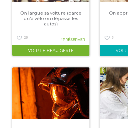
On largue sa voiture (parce
On appr
qu’à vélo on dépasse les
autos)
28
5
#PRÉSERVER
VOIR LE BEAU GESTE
VOIR