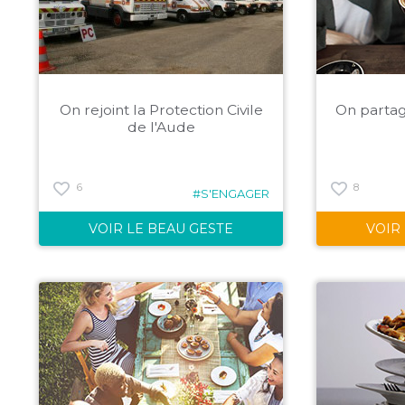
On rejoint la Protection Civile
On partag
de l'Aude
6
8
#S'ENGAGER
VOIR LE BEAU GESTE
VOIR