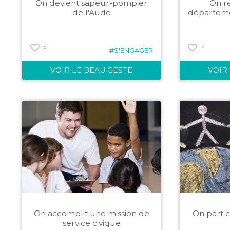
On devient sapeur-pompier
On re
de l'Aude
départeme
5
7
#S'ENGAGER
VOIR LE BEAU GESTE
VOIR
On accomplit une mission de
On part 
service civique